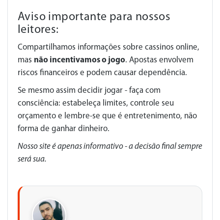
Aviso importante para nossos
leitores:
Compartilhamos informações sobre cassinos online,
mas
não incentivamos o jogo
. Apostas envolvem
riscos financeiros e podem causar dependência.
Se mesmo assim decidir jogar - faça com
consciência: estabeleça limites, controle seu
orçamento e lembre-se que é entretenimento, não
forma de ganhar dinheiro.
Nosso site é apenas informativo - a decisão final sempre
será sua.