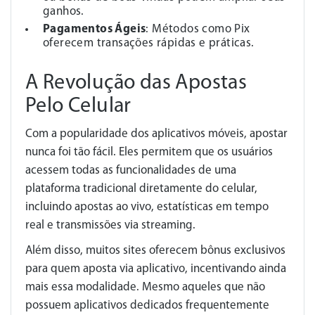
ganhos.
Pagamentos Ágeis
: Métodos como Pix
oferecem transações rápidas e práticas.
A Revolução das Apostas
Pelo Celular
Com a popularidade dos aplicativos móveis, apostar
nunca foi tão fácil. Eles permitem que os usuários
acessem todas as funcionalidades de uma
plataforma tradicional diretamente do celular,
incluindo apostas ao vivo, estatísticas em tempo
real e transmissões via streaming.
Além disso, muitos sites oferecem bônus exclusivos
para quem aposta via aplicativo, incentivando ainda
mais essa modalidade. Mesmo aqueles que não
possuem aplicativos dedicados frequentemente