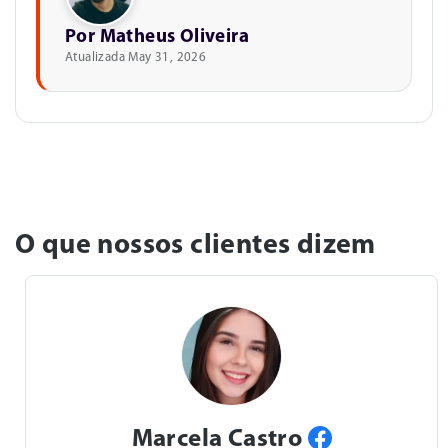
Por Matheus Oliveira
Atualizada May 31, 2026
O que nossos clientes dizem
Marcia Soares