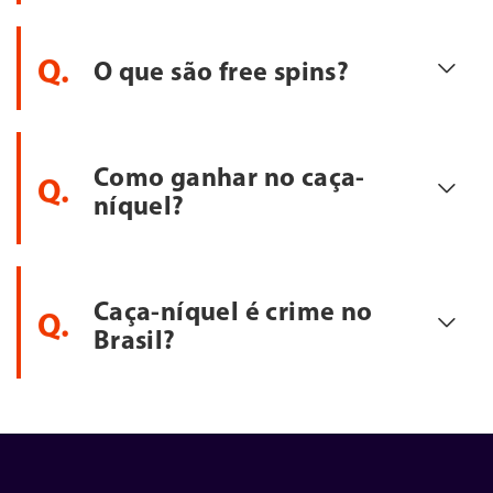
possui essas licenças, poderá registrar-se, sem nenhum
problema, na plataforma online.
Q.
O que são free spins?
Uma das características a ter, também, em conta é a
quantidade de jogos de caça-níquel online disponíveis,
pois assim saberá que terá à sua disposição uma boa
quantidade e qualidade de jogos para se divertir. Desta
Como ganhar no caça-
Q.
forma, a parceria da plataforma de cassino online com
níquel?
fornecedores de software é bastante importante, para
que tenha sempre as principais e melhores máquinas
caça-níquel online. Os cassinos online com melhor ranking
Caça-níquel é crime no
são:
Q.
Brasil?
• Bacana Play
• Stake
• Winning
• CASINOLY