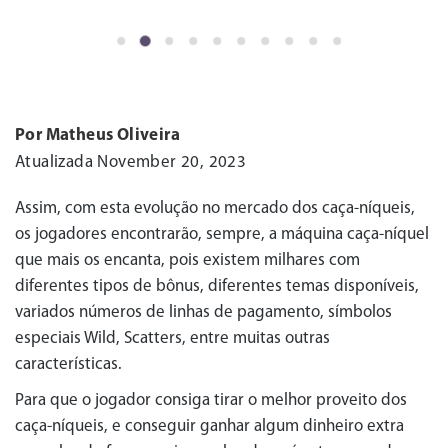
Por Matheus Oliveira
Atualizada November 20, 2023
Assim, com esta evolução no mercado dos caça-níqueis,
os jogadores encontrarão, sempre, a máquina caça-níquel
que mais os encanta, pois existem milhares com
diferentes tipos de bônus, diferentes temas disponíveis,
variados números de linhas de pagamento, símbolos
especiais Wild, Scatters, entre muitas outras
características.
Para que o jogador consiga tirar o melhor proveito dos
caça-níqueis, e conseguir ganhar algum dinheiro extra