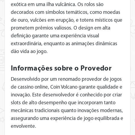
exótica em uma ilha vulcânica. Os rolos são
decorados com símbolos temáticos, como moedas
de ouro, vulcões em erupção, e totens místicos que
prometem prêmios valiosos. O design em alta
definição garante uma experiência visual
extraordinária, enquanto as animações dinâmicas
dão vida ao jogo.
Informações sobre o Provedor
Desenvolvido por um renomado provedor de jogos
de cassino online, Coin Volcano garante qualidade e
inovação. Este desenvolvedor é conhecido por criar
slots de alto desempenho que incorporam tanto
mecânicas tradicionais quanto inovações modernas,
assegurando uma experiência de jogo equilibrada e
envolvente.