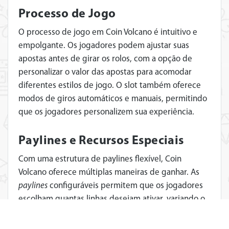
Processo de Jogo
O processo de jogo em Coin Volcano é intuitivo e
empolgante. Os jogadores podem ajustar suas
apostas antes de girar os rolos, com a opção de
personalizar o valor das apostas para acomodar
diferentes estilos de jogo. O slot também oferece
modos de giros automáticos e manuais, permitindo
que os jogadores personalizem sua experiência.
Paylines e Recursos Especiais
Com uma estrutura de paylines flexível, Coin
Volcano oferece múltiplas maneiras de ganhar. As
paylines
configuráveis permitem que os jogadores
escolham quantas linhas desejam ativar, variando o
potencial de ganhos e a volatilidade do jogo.
Recursos especiais, como wilds expansíveis e