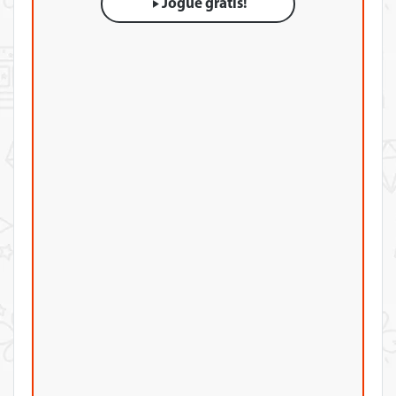
Jogue grátis!