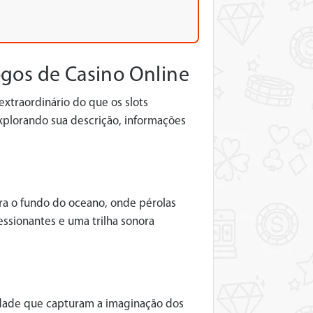
ogos de Casino Online
xtraordinário do que os slots
xplorando sua descrição, informações
ara o fundo do oceano, onde pérolas
ssionantes e uma trilha sonora
lidade que capturam a imaginação dos