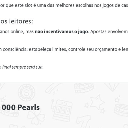
or que este slot é uma das melhores escolhas nos jogos de cas
s leitores:
inos online, mas
não incentivamos o jogo
. Apostas envolvem
m consciência: estabeleça limites, controle seu orçamento e l
o final sempre será sua.
1000 Pearls