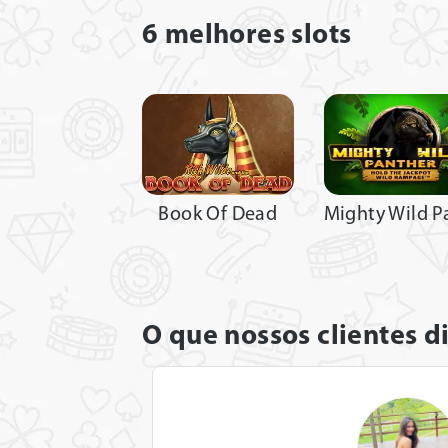
6 melhores slots
Book Of Dead
O que nossos clientes 