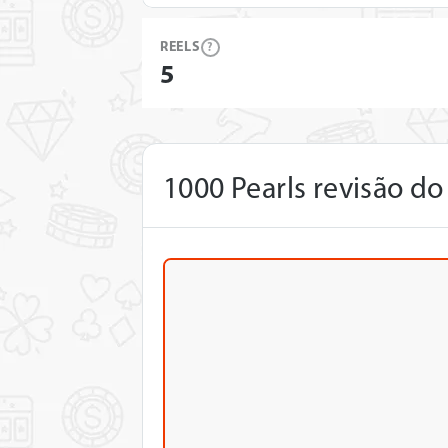
REELS
?
5
1000 Pearls revisão do