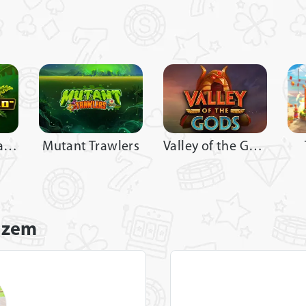
Mighty Wild Panther
Mutant Trawlers
Valley of the Gods
dizem