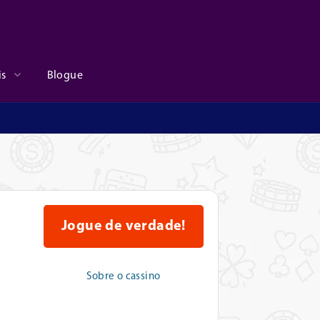
is
Blogue
Jogue de verdade!
Sobre o cassino