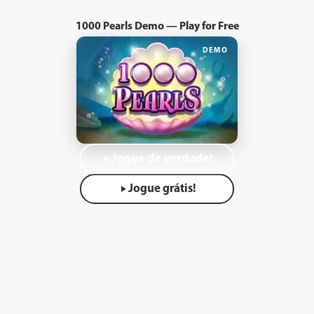
1000 Pearls Demo — Play for Free
DEMO
Jogue de verdade!
Jogue grátis!