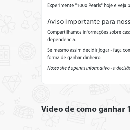
Experimente "1000 Pearls" hoje e veja p
Aviso importante para nosso
Compartilhamos informações sobre cass
dependência.
Se mesmo assim decidir jogar - faça co
forma de ganhar dinheiro.
Nosso site é apenas informativo - a decisã
Vídeo de como ganhar 
VIDEO REVIEW