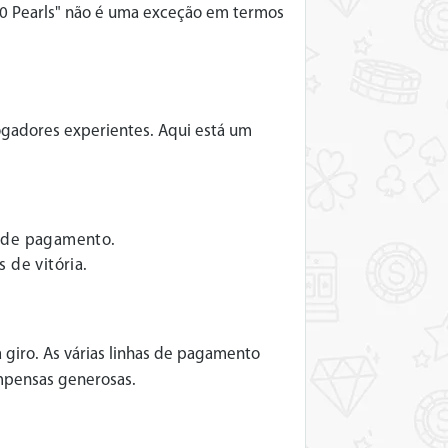
00 Pearls" não é uma exceção em termos
 jogadores experientes. Aqui está um
s de pagamento.
 de vitória.
 giro. As várias linhas de pagamento
mpensas generosas.