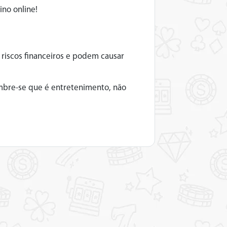
ino online!
 riscos financeiros e podem causar
embre-se que é entretenimento, não