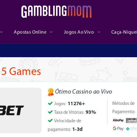
Apostas Online
Jogos Ao Vivo
Caça-Níque
 5 Games
Ótimo Cassino ao Vivo
11276+
Métodos de
Jogos:
93%
Pagamento:
Taxa de Vitórias:
Velocidade de
1-3d
pagamento: