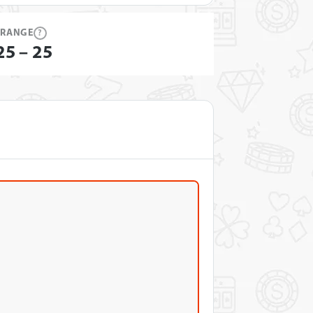
 RANGE
?
25 – 25