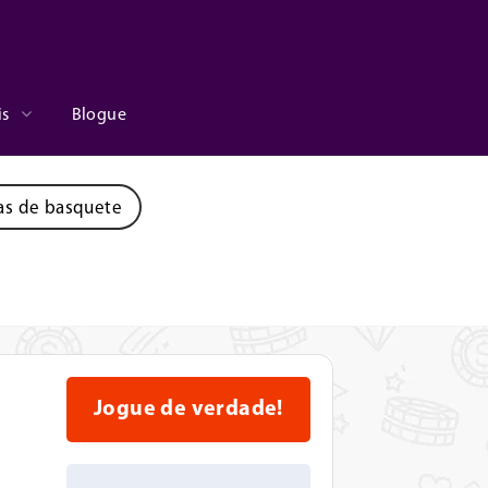
is
Blogue
as de basquete
Jogue de verdade!