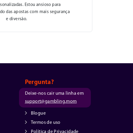
sonalizadas. Estou ansioso para
aná
do das apostas com mais segurança
e diversão.
Pergunta?
Deixe-nos cair uma linha em
support@gambling.mom
Blogue
Termos de uso
Política de Privacidade