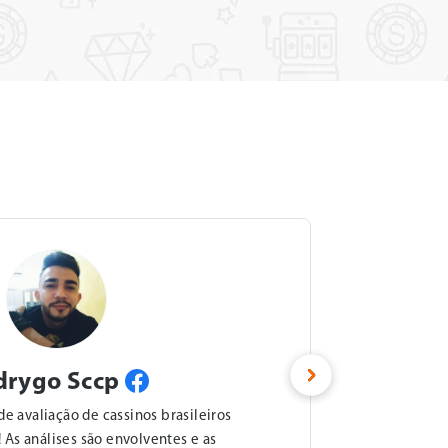
drygo Sccp
e avaliação de cassinos brasileiros
 As análises são envolventes e as
bras