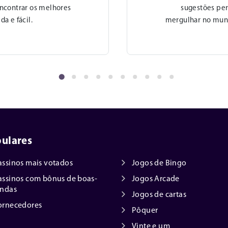
ncontrar os melhores
sugestões per
da e fácil.
mergulhar no mun
ulares
assinos mais votados
Jogos de Bingo
assinos com bônus de boas-
Jogos Arcade
indas
Jogos de cartas
ornecedores
Pôquer
Vinte e um