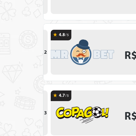
4.8
/5
2
R$
4.7
/5
3
R$