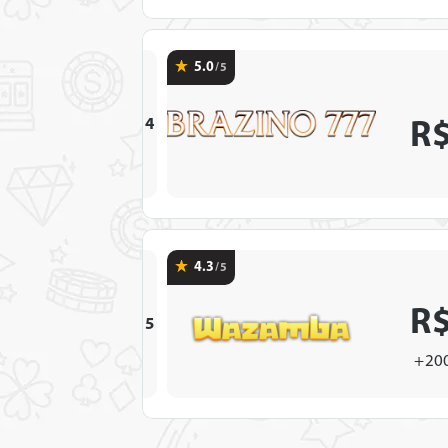
5.0
/5
4
R$
4.3
/5
R$
5
+200