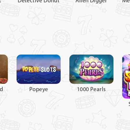
Detective Donut
Alien Digger
t
ad
Popeye
1000 Pearls