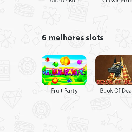
Classic Frui
Yule be Rich
6 melhores slots
Fruit Party
Book Of De