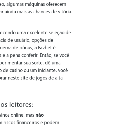
o, algumas máquinas oferecem
 ainda mais as chances de vitória.
recendo uma excelente seleção de
ncia de usuário, opções de
uema de bônus, a Favbet é
le a pena conferir. Então, se você
perimentar sua sorte, dê uma
o de casino ou um iniciante, você
ar neste site de jogos de alta
s leitores:
inos online, mas
não
m riscos financeiros e podem