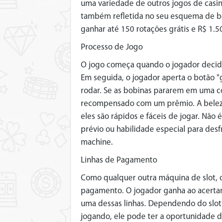
uma variedade de outros jogos de casin
também refletida no seu esquema de 
ganhar até 150 rotações grátis e R$ 1.
Processo de Jogo
O jogo começa quando o jogador decide
Em seguida, o jogador aperta o botão "
rodar. Se as bobinas pararem em uma c
recompensado com um prêmio. A beleza 
eles são rápidos e fáceis de jogar. Nã
prévio ou habilidade especial para desf
machine.
Linhas de Pagamento
Como qualquer outra máquina de slot, o
pagamento. O jogador ganha ao acert
uma dessas linhas. Dependendo do slot 
jogando, ele pode ter a oportunidade d