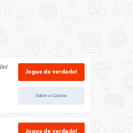
Útil
Jogue de verdade!
Sobre o Cassino
Jogue de verdade!