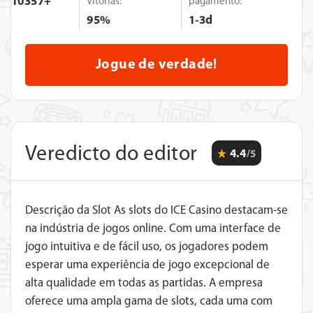
10357+
Vitórias:
pagamento:
95%
1-3d
Jogue de verdade!
Veredicto do editor
4.4
/5
Descrição da Slot As slots do ICE Casino destacam-se
na indústria de jogos online. Com uma interface de
jogo intuitiva e de fácil uso, os jogadores podem
esperar uma experiência de jogo excepcional de
alta qualidade em todas as partidas. A empresa
oferece uma ampla gama de slots, cada uma com