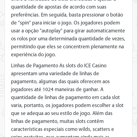
quantidade de apostas de acordo com suas
preferências. Em seguida, basta pressionar o botão
de "spin" para iniciar o jogo. Os jogadores podem
usar a opção "autoplay" para girar automaticamente
os rolos por uma determinada quantidade de vezes,
permitindo que eles se concentrem plenamente na
experiência do jogo.
Linhas de Pagamento As slots do ICE Casino
apresentam uma variedade de linhas de
pagamento, algumas das quais oferecem aos
jogadores até 1024 maneiras de ganhar. A
quantidade de linhas de pagamento em cada slot
varia, portanto, os jogadores podem escolher a slot
que se adequa ao seu estilo de jogo. Além das
linhas de pagamento, muitas slots contêm
características especiais como wilds, scatters e