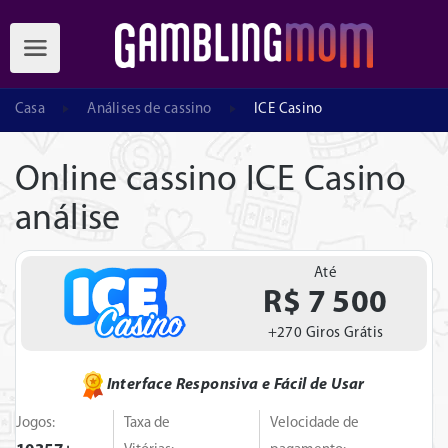
Casa
Análises de cassino
ICE Casino
Online cassino ICE Casino
análise
Até
R$ 7 500
+270 Giros Grátis
Interface Responsiva e Fácil de Usar
Jogos:
Taxa de
Velocidade de