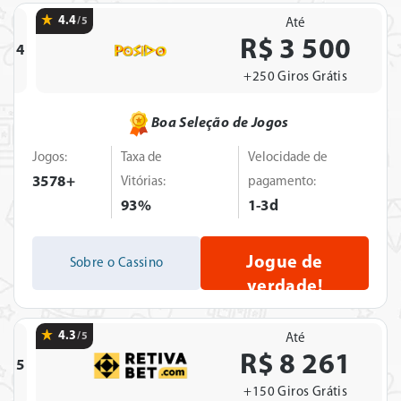
4.4
/5
Até
R$ 3 500
4
+250 Giros Grátis
Boa Seleção de Jogos
Jogos:
Taxa de
Velocidade de
3578+
Vitórias:
pagamento:
93%
1-3d
Jogue de
Sobre o Cassino
verdade!
4.3
/5
Até
R$ 8 261
5
+150 Giros Grátis