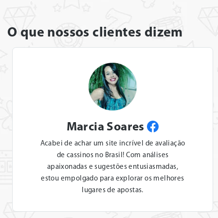
O que nossos clientes dizem
Marcia Soares
Acabei de achar um site incrível de avaliação
de cassinos no Brasil! Com análises
apaixonadas e sugestões entusiasmadas,
estou empolgado para explorar os melhores
lugares de apostas.