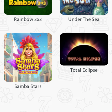
Rainbow 3x3
Under The Sea
Total Eclipse
Samba Stars