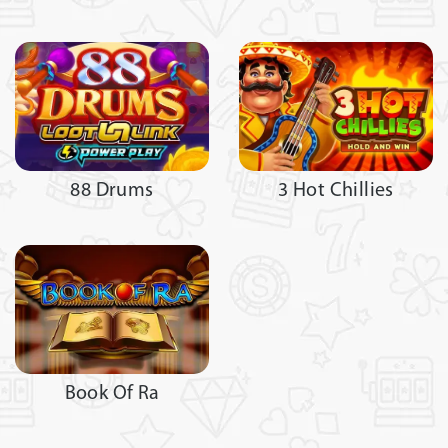
88 Drums
3 Hot Chillies
Book Of Ra