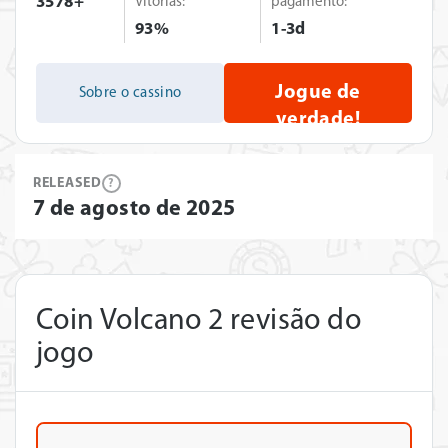
3578+
Vitórias:
pagamento:
93%
1-3d
Jogue de
Sobre o cassino
verdade!
RELEASED
?
7 de agosto de 2025
Coin Volcano 2 revisão do
jogo