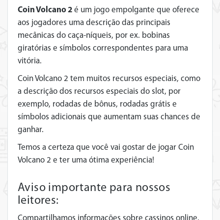
Coin Volcano 2
é um jogo empolgante que oferece
aos jogadores uma descrição das principais
mecânicas do caça-níqueis, por ex. bobinas
giratórias e símbolos correspondentes para uma
vitória.
Coin Volcano 2 tem muitos recursos especiais, como
a descrição dos recursos especiais do slot, por
exemplo, rodadas de bônus, rodadas grátis e
símbolos adicionais que aumentam suas chances de
ganhar.
Temos a certeza que você vai gostar de jogar Coin
Volcano 2 e ter uma ótima experiência!
Aviso importante para nossos
leitores:
Compartilhamos informações sobre cassinos online,