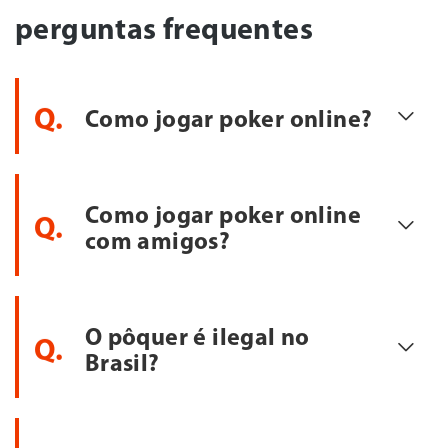
perguntas frequentes
Porém, o jogo realizado antigamente, era bastante
diferente do que é conhecido. Isto porque, as fichas do
poker, eram feitas com madeira, barro, osso, dentre
outros elementos. Nesse sentido, com o movimento
Q.
Como jogar poker online?
imigratório da França para os Estados Unidos, o “poque”
fora levado para o país imigrante, adquirindo novas
características e apresentando novas evoluções. Por
conseguinte, passou a ser instituída a regra de 05 cartas
Como jogar poker online
Q.
por jogador. Assim, alguns especialistas que acreditam
com amigos?
que o poker mais atual, originou-se nos Estados Unidos,
no século XIX.
Tempos mais tarde, fixou-se que o baralho de poker teria
O pôquer é ilegal no
Q.
que haver 52 cartas, se propagando pelos Estados Unidos
Brasil?
de maneira bastante ágil. Assim, com o estopim da
Segunda Guerra Mundial, os soldados americanos
propagaram os seus conhecimentos do “poque” com