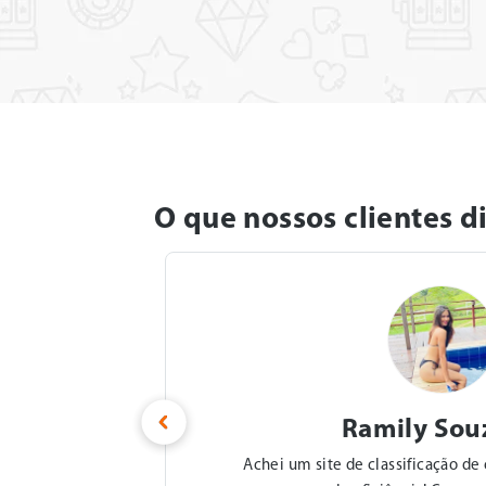
O que nossos clientes 
Ramily Souza
s
Achei um site de classificação de cassi