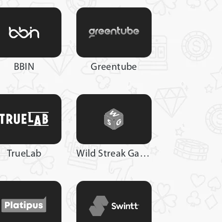
BBIN
Greentube
TrueLab
Wild Streak Gaming