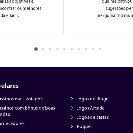
 objetivas e
que me cativou! As an
rar os melhores
sugestões personali
ácil.
mergulhar no mundo da
e 
ulares
assinos mais votados
Jogos de Bingo
assinos com bônus de boas-
Jogos Arcade
indas
Jogos de cartas
ornecedores
Pôquer