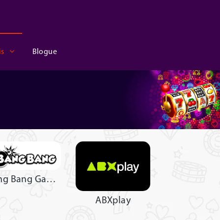
is
Blogue
Bang Bang Games
ABXplay