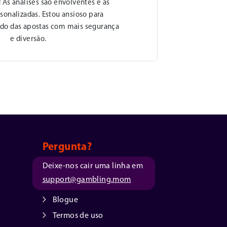
álises são envolventes e as
brasileir
zadas. Estou ansioso para
análises
s apostas com mais segurança
f
diversão.
Pergunta?
Deixe-nos cair uma linha em
support@gambling.mom
Blogue
Termos de uso