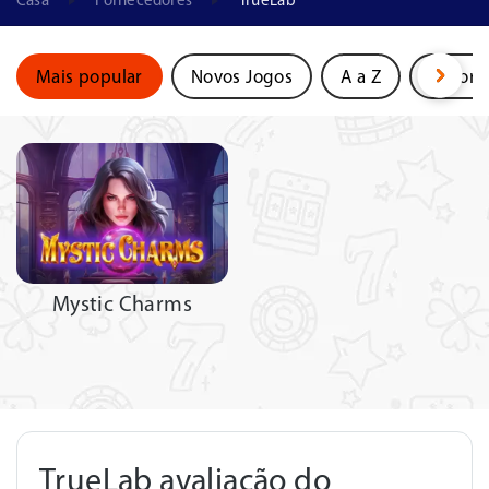
Casa
Fornecedores
TrueLab
Mais popular
Novos Jogos
A a Z
Maior 
Mystic Charms
TrueLab avaliação do