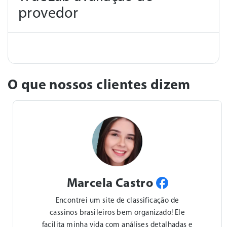
provedor
O que nossos clientes dizem
Marcela Castro
Encontrei um site de classificação de
cassinos brasileiros bem organizado! Ele
facilita minha vida com análises detalhadas e