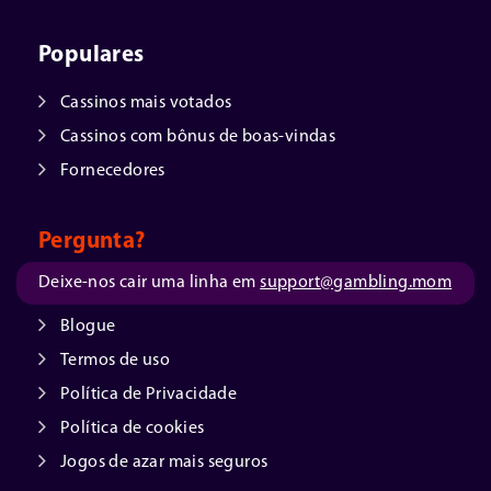
Populares
Cassinos mais votados
Cassinos com bônus de boas-vindas
Fornecedores
Pergunta?
Deixe-nos cair uma linha em
support@gambling.mom
Blogue
Termos de uso
Política de Privacidade
Política de cookies
Jogos de azar mais seguros