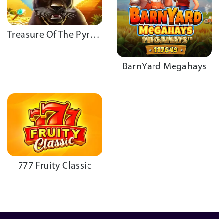
Treasure Of The Pyramids
BarnYard Megahays
777 Fruity Classic