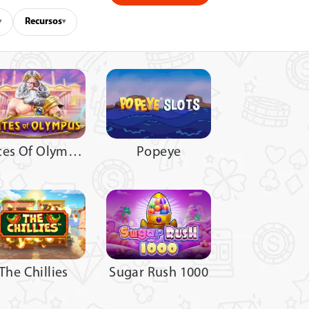
Recursos
▾
▾
Gates Of Olympus
Popeye
The Chillies
Sugar Rush 1000