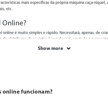
cterísticas mais específicas da própria máquina caça-níquel, 
is, etc.
 Online?
l online é muito simples e rápido. Necessitará, apenas, de cri
ção da plataforma de registro é que deverá, em todo o moment
rá apresentar as licenças necessárias para explorar os jogos de
Show more
e, sem nenhum problema, na plataforma online.
conta é a quantidade de jogos de caça-níquel online disponíve
 de jogos para se divertir. Desta forma, a parceria da plataf
tenha sempre as principais e melhores máquinas caça-níquel o
s online funcionam?