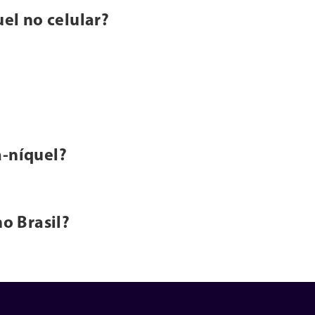
el no celular?
uel?
de caça-níqueis nas bibliotecas das plataformas de cassino onl
nsiga divertir-se ao máximo e usufruir de tudo o que este tipo
racterísticas.
-níquel?
omar atenção aos valores de retorno ao jogador, RTP, que a má
nder se é uma máquina caça-níquel que paga bem aos seus us
 da slot caça-níquel o jogador receberá ao longo do tempo. No
o Brasil?
 está compreendido entre 92% e 99%. Sendo que o restante é
el apresenta um RTP de 98%, o cassino online terá uma margem
e verificar é a volatilidade da máquina caça-níquel. Este val