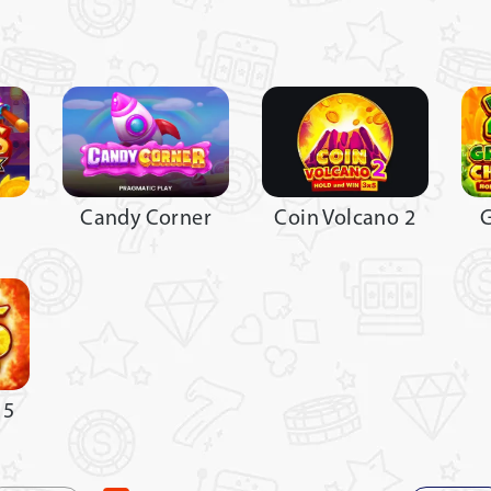
Candy Corner
G
Coin Volcano 2
 5