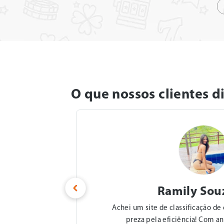
O que nossos clientes 
Rodrygo S
sil que
Descobri um site de avaliação de
s e
que me cativou! As análises sã