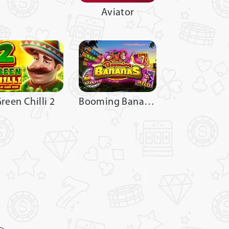
Aviator
reen Chilli 2
Booming Bananas