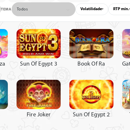
Volatilidade
RTP mín.
Todos
TEMA
▾
Book Of Ra
za
Sun Of Egypt 3
Sun Of Egypt 2
Fire Joker
s