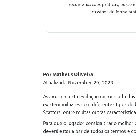
elhores
sugestões personalizadas. Es
mergulhar no mundo das apostas
e diversão.
Por Matheus Oliveira
Atualizada November 20, 2023
Assim, com esta evolução no mercado dos c
existem milhares com diferentes tipos de 
Scatters, entre muitas outras característica
Para que o jogador consiga tirar o melhor 
deverá estar a par de todos os termos e 