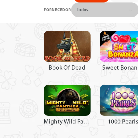
Todos
FORNECEDOR
Book Of Dead
Sweet Bonan
Mighty Wild Panther
1000 Pearl