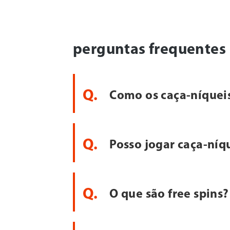
possui essas licenças, poderá registrar-s
Uma das características a ter, também, em 
disposição uma boa quantidade e qualidade
perguntas frequentes
software é bastante importante, para que 
ranking são:
• Bacana Play
Q.
Como os caça-níquei
• Stake
• Winning
Q.
• CASINOLY
Posso jogar caça-níqu
Como Escolher uma Caça-níq
Uma vez que existem milhares de máquinas 
Q.
O que são free spins?
nem sempre é uma tarefa fácil. Para que co
oferecer, deve ter atenção determinadas ca