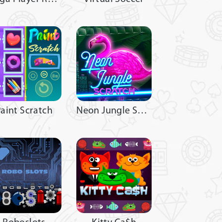
aint Scratch
Neon Jungle Scratch