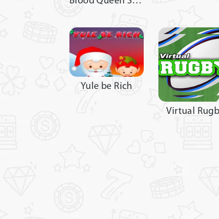
Blood Queen Scratch
Yule be Rich
Virtual Rug