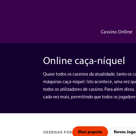
Cassino Online
Online caça-níquel
Quase todos os cassinos da atualidade, tanto os c
máquinas caça-níquel. Isto acontece, uma vez qu
todos os utilizadores de cassino. Para além disso
cada vez mais, permitindo que todos os jogadore
Mais popular
Novos Jogo
ORDENAR POR