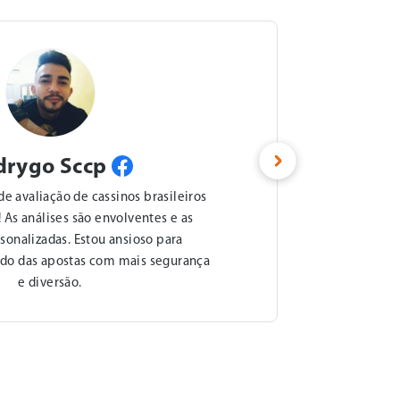
cela Castro
ite de classificação de cassinos
anizado! Ele facilita minha vida com
as e recomendações práticas. Posso
s
e jogar com mais confiança.