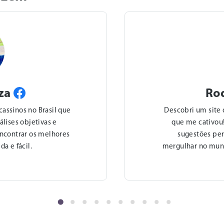
ccp
Mar
 cassinos brasileiros
Encontrei um s
o envolventes e as
brasileiros bem org
tou ansioso para
análises detalhad
 com mais segurança
finalment