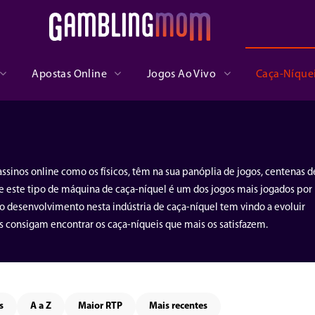
Apostas Online
Jogos Ao Vivo
Caça-Níque
assinos online como os físicos, têm na sua panóplia de jogos, centenas d
e este tipo de máquina de caça-níquel é um dos jogos mais jogados por
, o desenvolvimento nesta indústria de caça-níquel tem vindo a evoluir
s consigam encontrar os caça-níqueis que mais os satisfazem.
s
A a Z
Maior RTP
Mais recentes