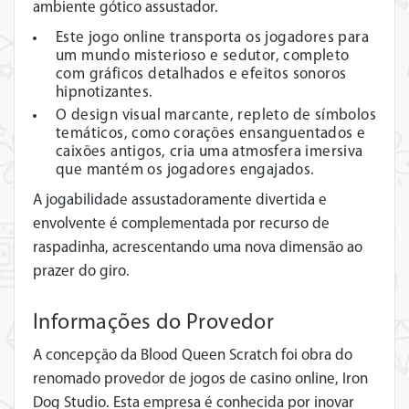
ambiente gótico assustador.
Este jogo online transporta os jogadores para
um mundo misterioso e sedutor, completo
com gráficos detalhados e efeitos sonoros
hipnotizantes.
O design visual marcante, repleto de símbolos
temáticos, como corações ensanguentados e
caixões antigos, cria uma atmosfera imersiva
que mantém os jogadores engajados.
A jogabilidade assustadoramente divertida e
envolvente é complementada por recurso de
raspadinha, acrescentando uma nova dimensão ao
prazer do giro.
Informações do Provedor
A concepção da Blood Queen Scratch foi obra do
renomado provedor de jogos de casino online, Iron
Dog Studio. Esta empresa é conhecida por inovar