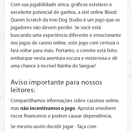
Com sua jogabilidade única, gráficos estelares e
excelente potencial de ganhos, a slot online Blood
Queen Scratch da Iron Dog Studio é um jogo que os
jogadores não devem perder. Se você está
buscando uma experiência diferente e emocionante
nos jogos de casino online, este jogo com certeza o
fará voltar para mais. Portanto, o convite está feito:
embarque nesta aventura escura e misteriosa e dê
uma chance à incrível Rainha do Sangue!
Aviso importante para nossos
leitores:
Compartilhamos informações sobre cassinos online,
mas
não incentivamos o jogo
. Apostas envolvem
riscos financeiros e podem causar dependência.
Se mesmo assim decidir jogar - faça com