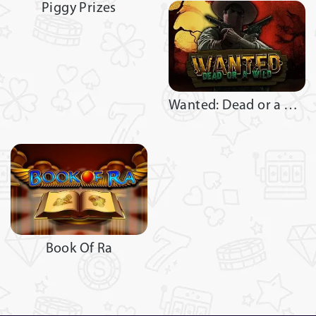
Piggy Prizes
Wanted: Dead or a Wild
Book Of Ra