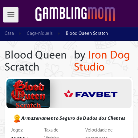
Casa
Caça-níqueis
Blood Queen Scratch
Blood Queen
by
Iron Dog
Scratch
Studio
Armazenamento Seguro de Dados dos Clientes
Jogos:
Taxa de
Velocidade de