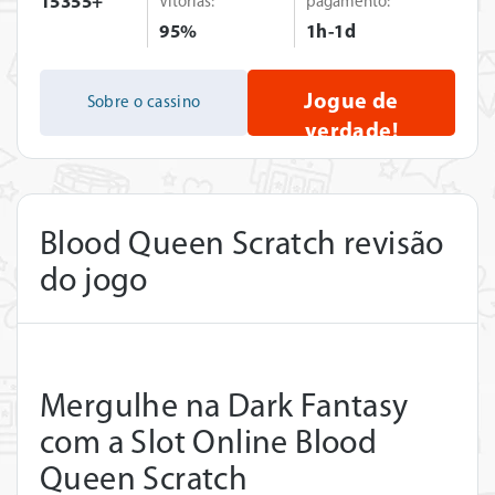
15355+
Vitórias:
pagamento:
95%
1h-1d
Jogue de
Sobre o cassino
verdade!
Blood Queen Scratch revisão
do jogo
Mergulhe na Dark Fantasy
com a Slot Online Blood
Queen Scratch