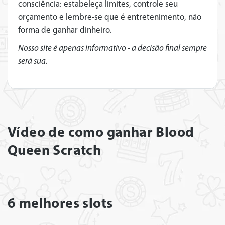
consciência: estabeleça limites, controle seu
orçamento e lembre-se que é entretenimento, não
forma de ganhar dinheiro.
Nosso site é apenas informativo - a decisão final sempre
será sua.
Vídeo de como ganhar Blood
Queen Scratch
VIDEO REVIEW
6 melhores slots