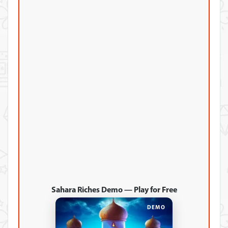
Sahara Riches Demo — Play for Free
DEMO