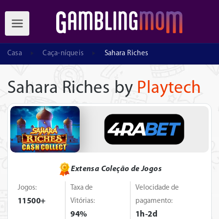
Casa
Caça-níqueis
Sahara Riches
Sahara Riches
by
Playtech
Extensa Coleção de Jogos
Jogos:
Taxa de
Velocidade de
11500+
Vitórias:
pagamento:
94%
1h-2d