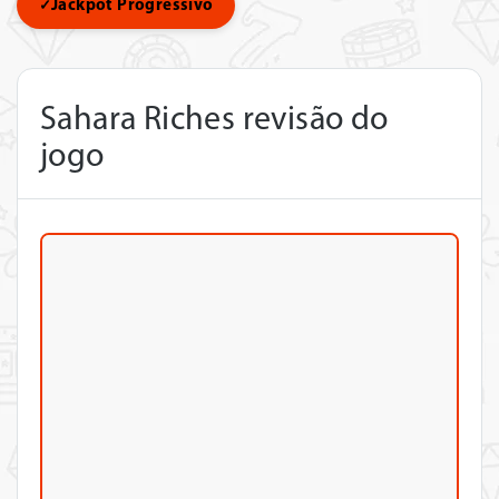
Jackpot Progressivo
Sahara Riches revisão do
jogo