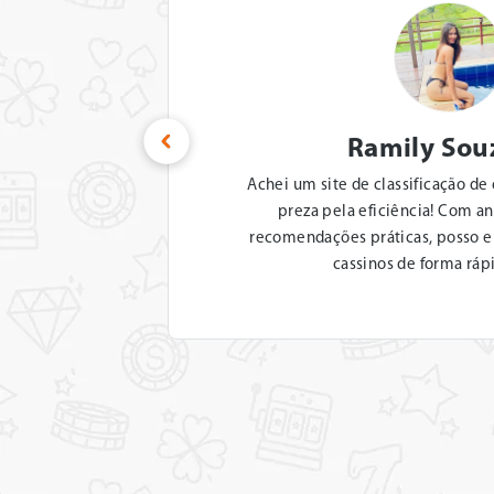
Rodrygo S
sil que
Descobri um site de avaliação de
s e
que me cativou! As análises sã
elhores
sugestões personalizadas. Es
mergulhar no mundo das apostas
e diversão.