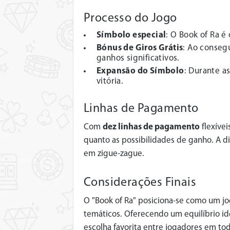
Processo do Jogo
Símbolo especial
: O Book of Ra é
Bónus de Giros Grátis
: Ao consegu
ganhos significativos.
Expansão do Símbolo
: Durante a
vitória.
Linhas de Pagamento
Com
dez linhas de pagamento
flexívei
quanto as possibilidades de ganho. A di
em zigue-zague.
Considerações Finais
O "Book of Ra" posiciona-se como um j
temáticos. Oferecendo um equilíbrio id
escolha favorita entre jogadores em to