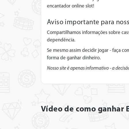
encantador online slot!
Aviso importante para nosso
Compartilhamos informações sobre cass
dependência.
Se mesmo assim decidir jogar - faça co
forma de ganhar dinheiro.
Nosso site é apenas informativo - a decisã
Vídeo de como ganhar 
VIDEO REVIEW