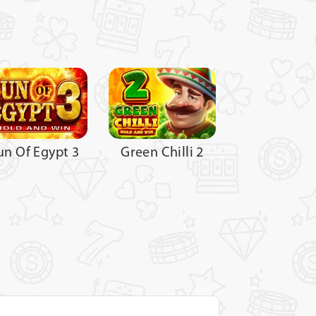
Green Chilli 2
un Of Egypt 3