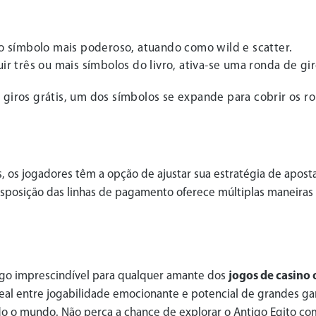
 o símbolo mais poderoso, atuando como wild e scatter.
ir três ou mais símbolos do livro, ativa-se uma ronda de gi
s giros grátis, um dos símbolos se expande para cobrir os 
s, os jogadores têm a opção de ajustar sua estratégia de apos
sposição das linhas de pagamento oferece múltiplas maneiras d
ogo imprescindível para qualquer amante dos
jogos de casino 
eal entre jogabilidade emocionante e potencial de grandes gan
do o mundo. Não perca a chance de explorar o Antigo Egito c