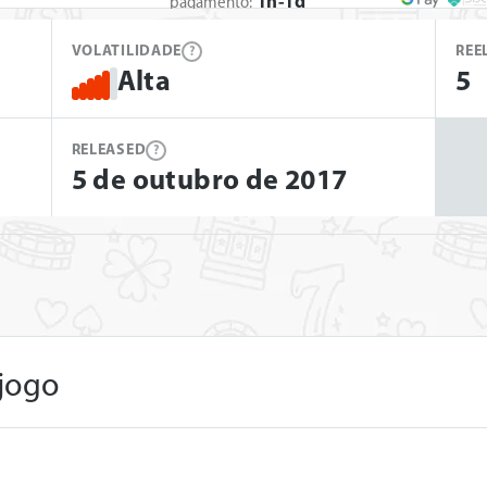
1h-1d
pagamento:
VOLATILIDADE
REE
?
Alta
5
RELEASED
?
5 de outubro de 2017
 jogo