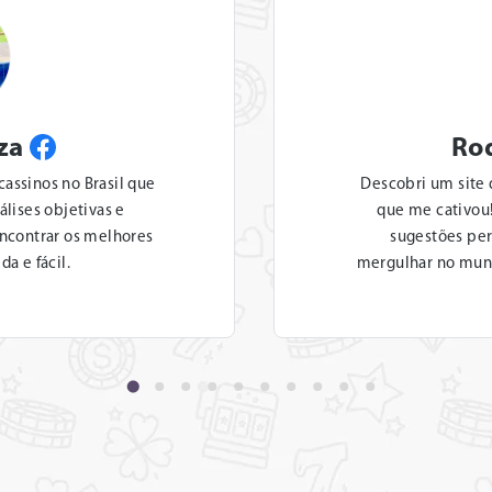
ccp
Mar
 cassinos brasileiros
Encontrei um s
o envolventes e as
brasileiros bem org
tou ansioso para
análises detalhad
 com mais segurança
finalment