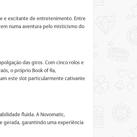
te e excitante de entretenimento. Entre
carem numa aventura pelo misticismo do
polgação das giros. Com cinco rolos e
aós, o próprio Book of Ra,
am este slot particularmente cativante
gabilidade fluida. A Novomatic,
nte gerada, garantindo uma experiência