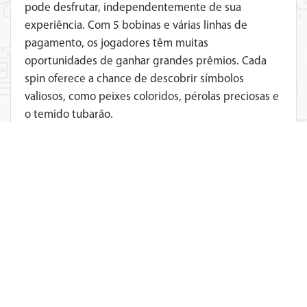
pode desfrutar, independentemente de sua
experiência. Com 5 bobinas e várias linhas de
pagamento, os jogadores têm muitas
oportunidades de ganhar grandes prêmios. Cada
spin oferece a chance de descobrir símbolos
valiosos, como peixes coloridos, pérolas preciosas e
o temido tubarão.
Linhas de Pagamento
"Under The Sea" apresenta várias linhas de
pagamento que aumentam as chances dos
jogadores de ganhar. Estas são:
Linha de pagamento horizontal: Esta linha
corre do lado esquerdo para o direito no meio
das bobinas.
Linha de pagamento em V: Esta linha começa
na primeira bobina, sobe até o centro e
depois desce até a última bobina.