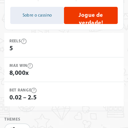
Jogue de
Sobre o cassino
verdade!
REELS
?
5
MAX WIN
?
8,000x
BET RANGE
?
0.02 – 2.5
THEMES