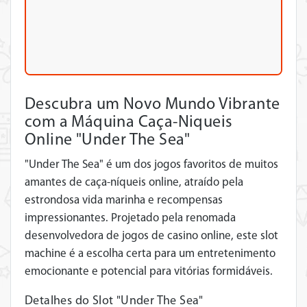
Descubra um Novo Mundo Vibrante
com a Máquina Caça-Niqueis
Online "Under The Sea"
"Under The Sea" é um dos jogos favoritos de muitos
amantes de caça-níqueis online, atraído pela
estrondosa vida marinha e recompensas
impressionantes. Projetado pela renomada
desenvolvedora de jogos de casino online, este slot
machine é a escolha certa para um entretenimento
emocionante e potencial para vitórias formidáveis.
Detalhes do Slot "Under The Sea"