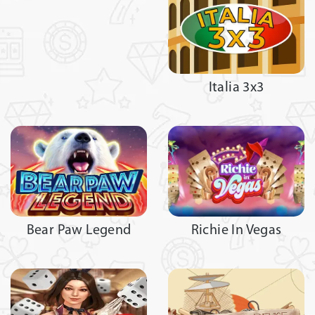
Italia 3x3
Bear Paw Legend
Richie In Vegas