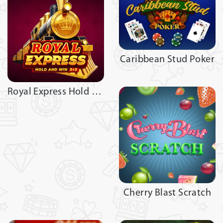
Caribbean Stud Poker
Royal Express Hold and Win
Cherry Blast Scratch