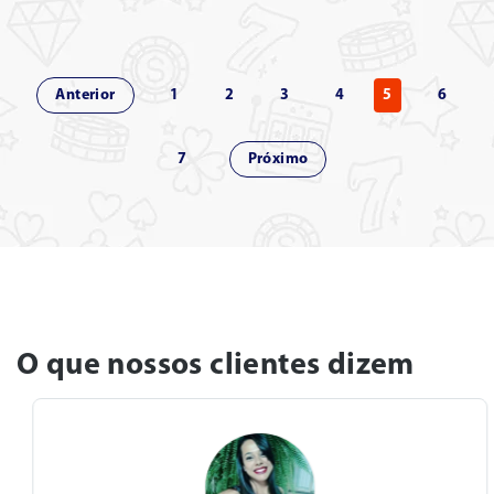
Anterior
1
2
3
4
5
6
7
Próximo
O que nossos clientes dizem