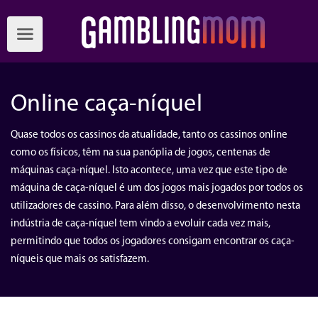
Online caça-níquel
Quase todos os cassinos da atualidade, tanto os cassinos online
como os físicos, têm na sua panóplia de jogos, centenas de
máquinas caça-níquel. Isto acontece, uma vez que este tipo de
máquina de caça-níquel é um dos jogos mais jogados por todos os
utilizadores de cassino. Para além disso, o desenvolvimento nesta
indústria de caça-níquel tem vindo a evoluir cada vez mais,
permitindo que todos os jogadores consigam encontrar os caça-
níqueis que mais os satisfazem.