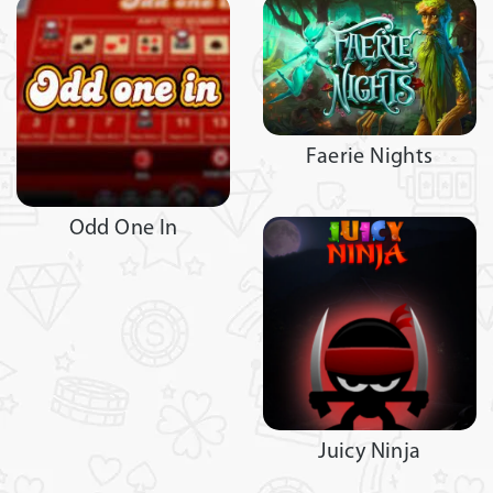
Faerie Nights
Odd One In
Juicy Ninja