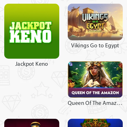
Vikings Go to Egypt
Jackpot Keno
Queen Of The Amazon