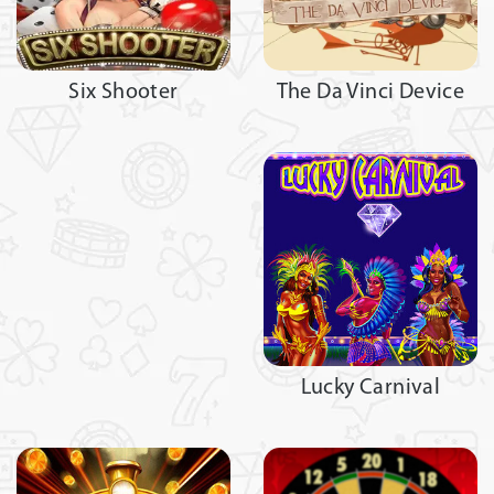
The Da Vinci Device
Six Shooter
Lucky Carnival