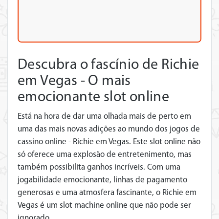
Descubra o fascínio de Richie
em Vegas - O mais
emocionante slot online
Está na hora de dar uma olhada mais de perto em
uma das mais novas adições ao mundo dos jogos de
cassino online - Richie em Vegas. Este slot online não
só oferece uma explosão de entretenimento, mas
também possibilita ganhos incríveis. Com uma
jogabilidade emocionante, linhas de pagamento
generosas e uma atmosfera fascinante, o Richie em
Vegas é um slot machine online que não pode ser
ignorado.