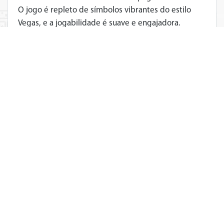
O jogo é repleto de símbolos vibrantes do estilo
Vegas, e a jogabilidade é suave e engajadora.
Spins:
O que torna este slot ainda mais emocionante são as
rodadas (spins). Com o spin do jogador, há a chance
de acionar o recurso Wheel of Chance que pode
premiar prêmios em dinheiro, rodadas grátis, ou até
mesmo levar o jogador direto para o jackpot.
Linhas de Pagamento:
As 20 linhas de pagamento presentes em Richie em
Vegas fornecem aos jogadores diversas maneiras de
ganhar. Os jogadores podem ganhar prêmios ao
alinhar três ou mais símbolos correspondentes em
uma linha de pagamento ativa.