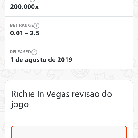
200,000x
BET RANGE
?
0.01 – 2.5
RELEASED
?
1 de agosto de 2019
Richie In Vegas revisão do
jogo