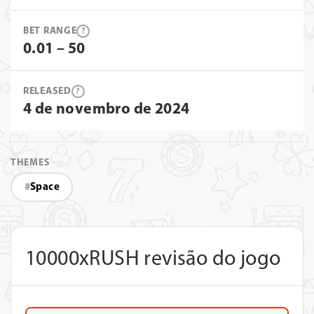
BET RANGE
?
0.01 – 50
RELEASED
?
4 de novembro de 2024
THEMES
Space
10000xRUSH revisão do jogo