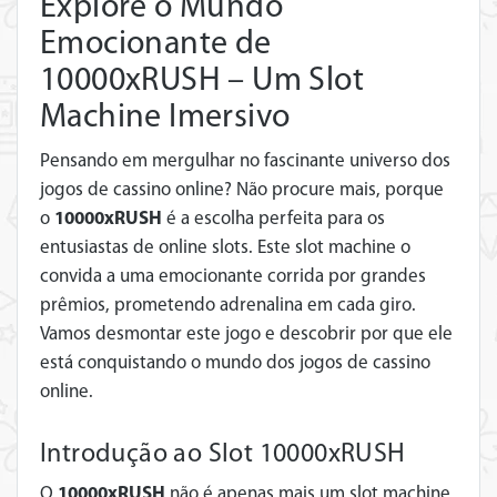
Explore o Mundo
Emocionante de
10000xRUSH – Um Slot
Machine Imersivo
Pensando em mergulhar no fascinante universo dos
jogos de cassino online? Não procure mais, porque
o
10000xRUSH
é a escolha perfeita para os
entusiastas de online slots. Este slot machine o
convida a uma emocionante corrida por grandes
prêmios, prometendo adrenalina em cada giro.
Vamos desmontar este jogo e descobrir por que ele
está conquistando o mundo dos jogos de cassino
online.
Introdução ao Slot 10000xRUSH
O
10000xRUSH
não é apenas mais um slot machine