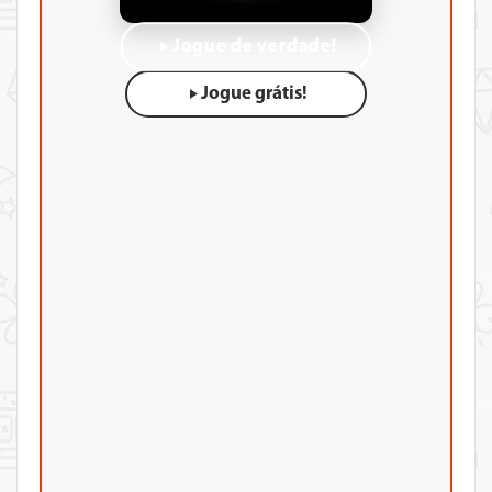
Jogue de verdade!
Jogue grátis!