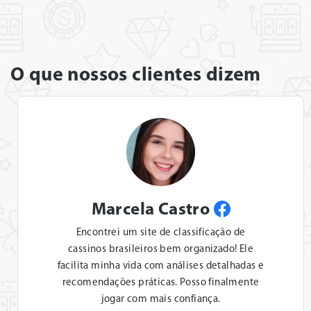
O que nossos clientes dizem
Marcia Soares
Acabei de achar um site incrível de avaliação
de cassinos no Brasil! Com análises
apaixonadas e sugestões entusiasmadas,
estou empolgado para explorar os melhores
lugares de apostas.