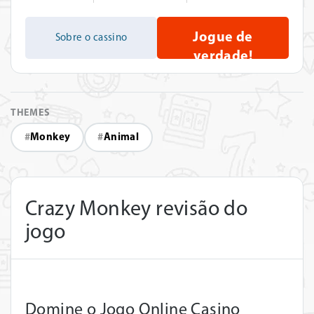
Jogue de
Sobre o cassino
verdade!
THEMES
Monkey
Animal
Crazy Monkey revisão do
jogo
Domine o Jogo Online Casino