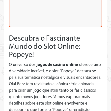
Descubra o Fascinante
Mundo do Slot Online:
Popeye!
O universo dos
jogos de casino online
oferece uma
diversidade incrível, e o slot "Popeye" destaca-se
pela sua temática nostálgica e visuais encantadores.
Olaf Berz tem revisitado a icônica série animada
para criar um jogo que atrai tanto os fãs clássicos
quanto novos jogadores. Vamos explorar mais
detalhes sobre este slot online envolvente e
descobrir o que torna o "Popeye" uma adição