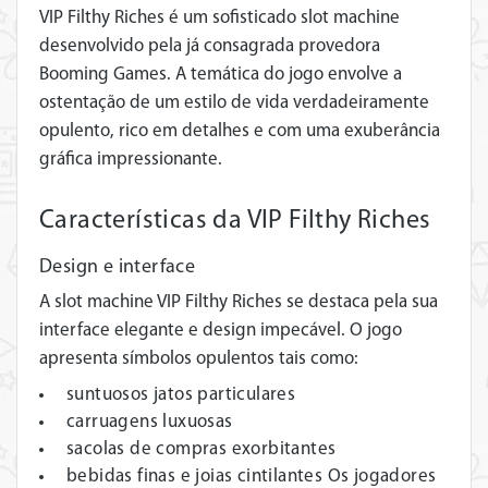
VIP Filthy Riches é um sofisticado slot machine
desenvolvido pela já consagrada provedora
Booming Games. A temática do jogo envolve a
ostentação de um estilo de vida verdadeiramente
opulento, rico em detalhes e com uma exuberância
gráfica impressionante.
Características da VIP Filthy Riches
Design e interface
A slot machine VIP Filthy Riches se destaca pela sua
interface elegante e design impecável. O jogo
apresenta símbolos opulentos tais como:
suntuosos jatos particulares
carruagens luxuosas
sacolas de compras exorbitantes
bebidas finas e joias cintilantes Os jogadores