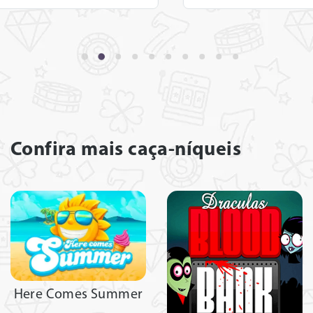
Confira mais caça-níqueis
Here Comes Summer