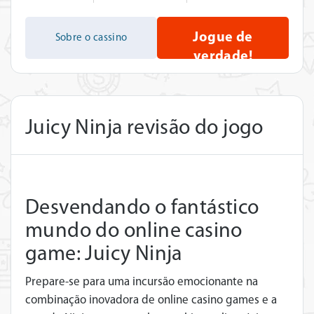
Jogue de
Sobre o cassino
verdade!
Juicy Ninja revisão do jogo
Desvendando o fantástico
mundo do online casino
game: Juicy Ninja
Prepare-se para uma incursão emocionante na
combinação inovadora de online casino games e a