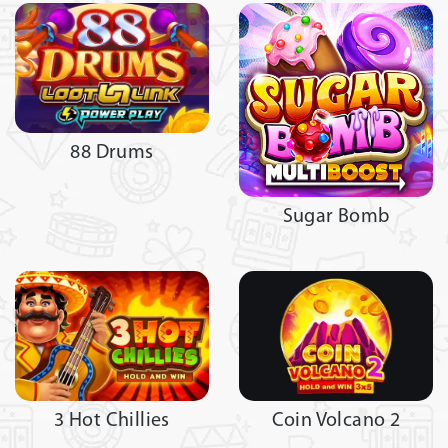
88 Drums
Sugar Bomb
3 Hot Chillies
Coin Volcano 2