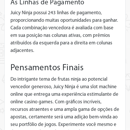
As Linhas de Pagamento
Juicy Ninja possui 243 linhas de pagamento,
proporcionando muitas oportunidades para ganhar.
Cada combinação vencedora é avaliada com base
em sua posição nas colunas ativas, com prêmios
atribuídos da esquerda para a direita em colunas
adjacentes.
Pensamentos Finais
Do intrigante tema de frutas ninja ao potencial
vencedor generoso, Juicy Ninja é uma slot machine
online que entrega uma experiência estimulante de
online casino games. Com gráficos incríveis,
recursos atraentes e uma ampla gama de opções de
apostas, certamente será uma adição bem-vinda ao
seu portfólio de jogos. Experimente você mesmo e