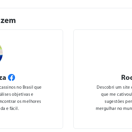
dizem
ccp
Mar
 cassinos brasileiros
Encontrei um s
o envolventes e as
brasileiros bem org
tou ansioso para
análises detalhad
 com mais segurança
finalment