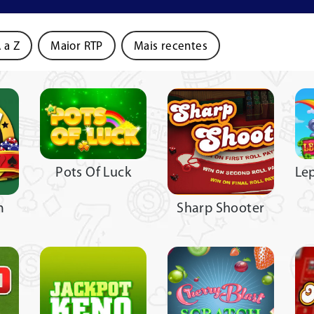
 a Z
Maior RTP
Mais recentes
Pots Of Luck
m
Sharp Shooter