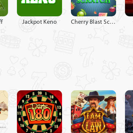
ff
Jackpot Keno
Cherry Blast Scratch
The Da Vinci Device