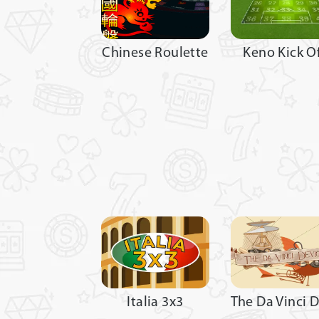
Chinese Roulette
Keno Kick O
Italia 3x3