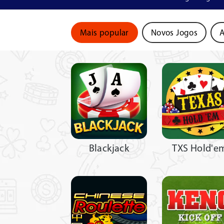
Mais popular
Novos Jogos
A
Blackjack
TXS Hold'e