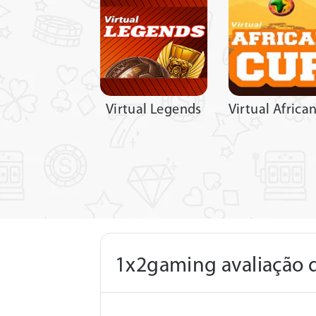
Virtual Legends
1x2gaming avaliação 