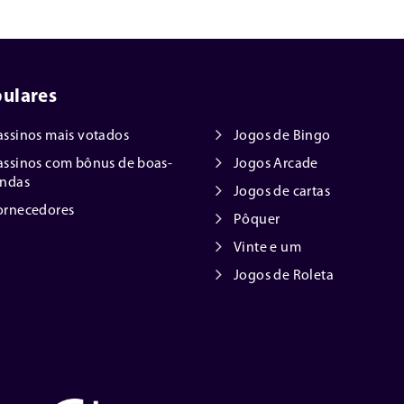
ulares
assinos mais votados
Jogos de Bingo
assinos com bônus de boas-
Jogos Arcade
indas
Jogos de cartas
ornecedores
Pôquer
Vinte e um
Jogos de Roleta