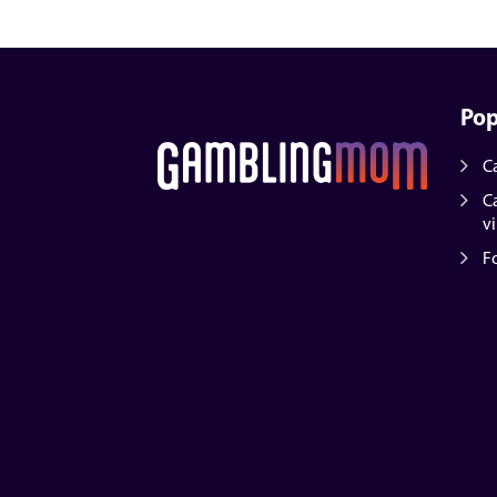
Pop
C
C
v
F