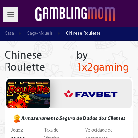
Casa
Caça-níqueis
Chinese Roulette
Chinese
by
Roulette
1x2gaming
Armazenamento Seguro de Dados dos Clientes
Jogos:
Taxa de
Velocidade de