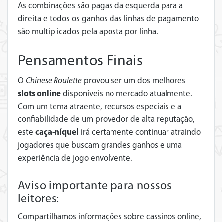
As combinações são pagas da esquerda para a
direita e todos os ganhos das linhas de pagamento
são multiplicados pela aposta por linha.
Pensamentos Finais
O
Chinese Roulette
provou ser um dos melhores
slots online
disponíveis no mercado atualmente.
Com um tema atraente, recursos especiais e a
confiabilidade de um provedor de alta reputação,
este
caça-níquel
irá certamente continuar atraindo
jogadores que buscam grandes ganhos e uma
experiência de jogo envolvente.
Aviso importante para nossos
leitores:
Compartilhamos informações sobre cassinos online,