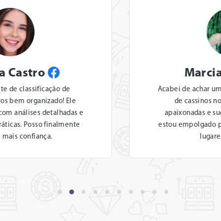
Marcia Soares
Acabei de achar um site incrível de avaliação
de cassinos no Brasil! Com análises
apaixonadas e sugestões entusiasmadas,
estou empolgado para explorar os melhores
lugares de apostas.