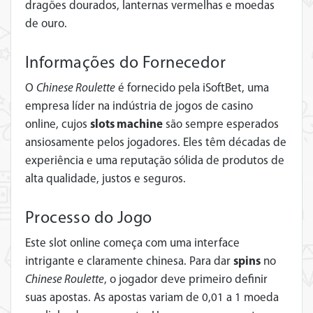
dragões dourados, lanternas vermelhas e moedas
de ouro.
Informações do Fornecedor
O
Chinese Roulette
é fornecido pela iSoftBet, uma
empresa líder na indústria de jogos de casino
online, cujos
slots machine
são sempre esperados
ansiosamente pelos jogadores. Eles têm décadas de
experiência e uma reputação sólida de produtos de
alta qualidade, justos e seguros.
Processo do Jogo
Este slot online começa com uma interface
intrigante e claramente chinesa. Para dar
spins
no
Chinese Roulette
, o jogador deve primeiro definir
suas apostas. As apostas variam de 0,01 a 1 moeda