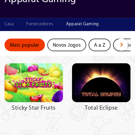
Casa
Fornecedores
Apparat Gaming
Mais popular
Novos Jogos
A a Z
Maior 
Sticky Star Fruits
Total Eclipse