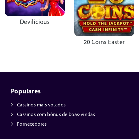
Devilicious
20 Coins Easter
Populares
Cassinos mais votados
Cassinos com bônus de boas-vindas
Fornecedores