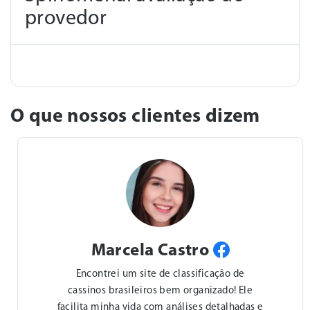
provedor
O que nossos clientes dizem
Marcela Castro
Encontrei um site de classificação de
cassinos brasileiros bem organizado! Ele
facilita minha vida com análises detalhadas e