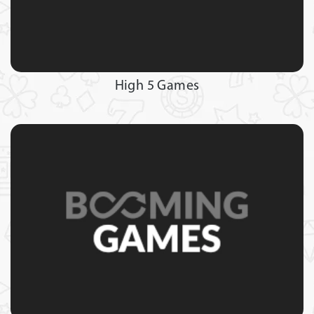
High 5 Games