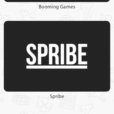
Booming Games
Spribe