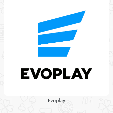
Evoplay