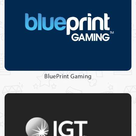
BluePrint Gaming