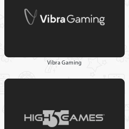
Vibra Gaming