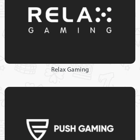
Relax Gaming