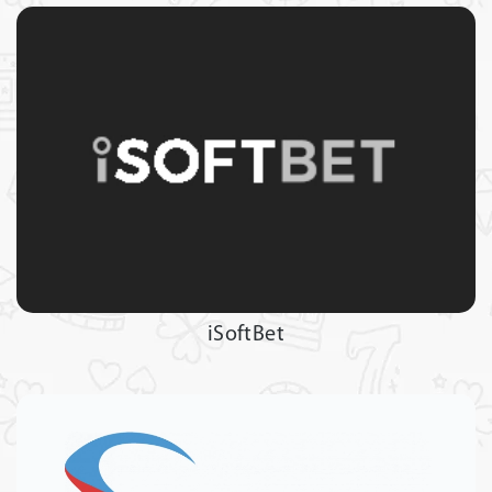
iSoftBet