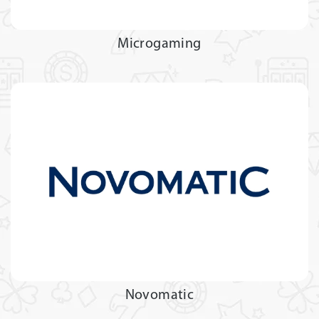
Microgaming
Novomatic