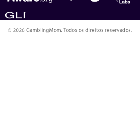
© 2026 GamblingMom. Todos os direitos reservados.