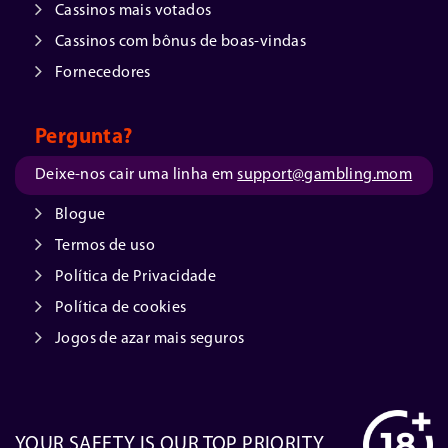
Cassinos mais votados
Cassinos com bônus de boas-vindas
Fornecedores
Pergunta?
Deixe-nos cair uma linha em
support@gambling.mom
Blogue
Termos de uso
Política de Privacidade
Política de cookies
Jogos de azar mais seguros
YOUR SAFETY IS OUR TOP PRIORITY