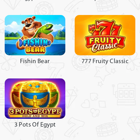
Fishin Bear
777 Fruity Classic
3 Pots Of Egypt