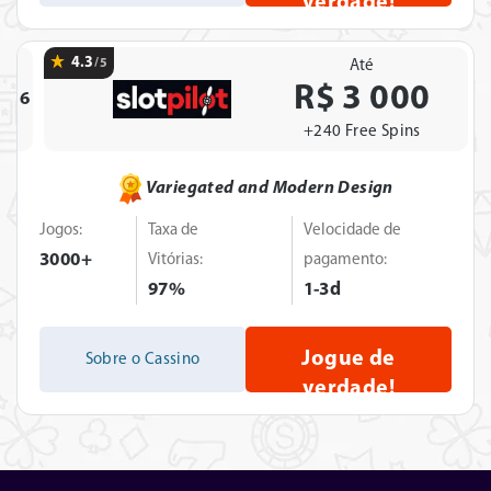
verdade!
4.3
/5
Até
R$ 3 000
6
+240 Free Spins
Variegated and Modern Design
Jogos:
Taxa de
Velocidade de
3000+
Vitórias:
pagamento:
97%
1-3d
Jogue de
Sobre o Cassino
verdade!