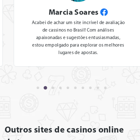
Marcia Soares
Acabei de achar um site incrível de avaliação
de cassinos no Brasil! Com análises
apaixonadas e sugestões entusiasmadas,
estou empolgado para explorar os melhores
lugares de apostas.
Outros sites de casinos online