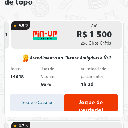
de topo
4.8
/5
Até
R$ 1 500
1
+250 Giros Grátis
Atendimento ao Cliente Amigável e Útil
Jogos:
Taxa de
Velocidade de
14648+
Vitórias:
pagamento:
95%
1h-3d
Jogue de
Sobre o Cassino
verdade!
4.7
/5