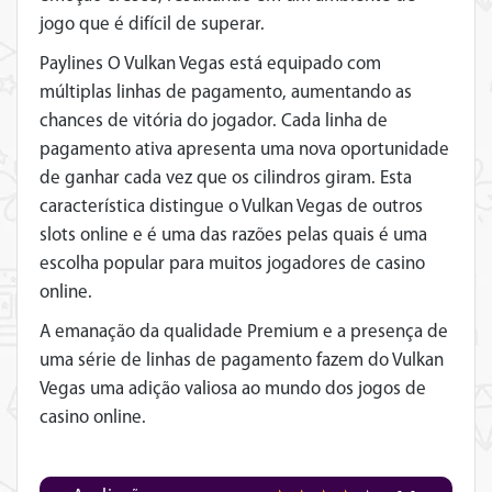
jogo que é difícil de superar.
Paylines O Vulkan Vegas está equipado com
múltiplas linhas de pagamento, aumentando as
chances de vitória do jogador. Cada linha de
pagamento ativa apresenta uma nova oportunidade
de ganhar cada vez que os cilindros giram. Esta
característica distingue o Vulkan Vegas de outros
slots online e é uma das razões pelas quais é uma
escolha popular para muitos jogadores de casino
online.
A emanação da qualidade Premium e a presença de
uma série de linhas de pagamento fazem do Vulkan
Vegas uma adição valiosa ao mundo dos jogos de
casino online.