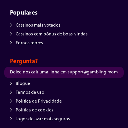
Populares
Cassinos mais votados
Cassinos com bônus de boas-vindas
Fornecedores
Pergunta?
Deixe-nos cair uma linha em
support@gambling.mom
Blogue
Termos de uso
Política de Privacidade
Política de cookies
Jogos de azar mais seguros