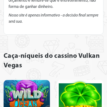
orçamento e lembre-se que é entretenimento, não
forma de ganhar dinheiro.
Nosso site é apenas informativo - a decisão final sempre
será sua.
Caça-níqueis do cassino Vulkan
Vegas