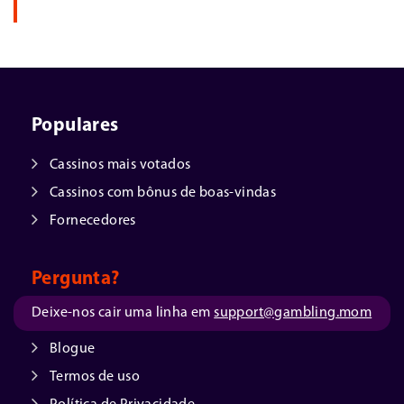
• Bacana Play
• Stake
• Winning
• CASINOLY
Populares
Como Escolher uma Caça-níquel?
Cassinos mais votados
Uma vez que existem milhares de máquinas de caça-
Cassinos com bônus de boas-vindas
níqueis nas bibliotecas das plataformas de cassino online,
Fornecedores
escolher o caça-níquel online certo nem sempre é uma
tarefa fácil. Para que consiga divertir-se ao máximo e
Pergunta?
usufruir de tudo o que este tipo de slots caça-níquel
online tem para oferecer, deve ter atenção determinadas
Deixe-nos cair uma linha em
support@gambling.mom
características.
Blogue
• Retorno ao Jogador da slot
Termos de uso
Quando escolher jogar caça-níqueis deve tomar atenção