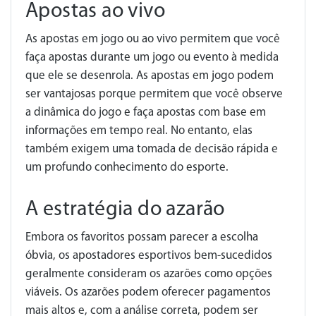
Apostas ao vivo
As apostas em jogo ou ao vivo permitem que você
faça apostas durante um jogo ou evento à medida
que ele se desenrola. As apostas em jogo podem
ser vantajosas porque permitem que você observe
a dinâmica do jogo e faça apostas com base em
informações em tempo real. No entanto, elas
também exigem uma tomada de decisão rápida e
um profundo conhecimento do esporte.
A estratégia do azarão
Embora os favoritos possam parecer a escolha
óbvia, os apostadores esportivos bem-sucedidos
geralmente consideram os azarões como opções
viáveis. Os azarões podem oferecer pagamentos
mais altos e, com a análise correta, podem ser