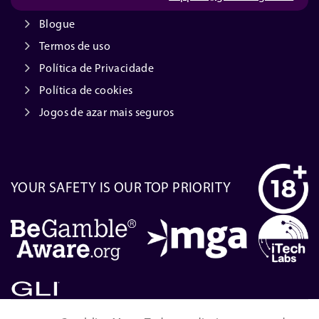
Blogue
Termos de uso
Política de Privacidade
Política de cookies
Jogos de azar mais seguros
YOUR SAFETY IS OUR TOP PRIORITY