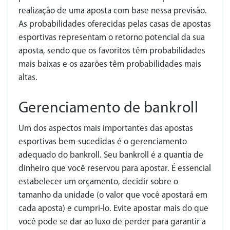
realização de uma aposta com base nessa previsão.
As probabilidades oferecidas pelas casas de apostas
esportivas representam o retorno potencial da sua
aposta, sendo que os favoritos têm probabilidades
mais baixas e os azarões têm probabilidades mais
altas.
Gerenciamento de bankroll
Um dos aspectos mais importantes das apostas
esportivas bem-sucedidas é o gerenciamento
adequado do bankroll. Seu bankroll é a quantia de
dinheiro que você reservou para apostar. É essencial
estabelecer um orçamento, decidir sobre o
tamanho da unidade (o valor que você apostará em
cada aposta) e cumpri-lo. Evite apostar mais do que
você pode se dar ao luxo de perder para garantir a