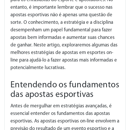
entanto, é importante lembrar que o sucesso nas
apostas esportivas não é apenas uma questão de
sorte. O conhecimento, a estratégia e a disciplina
desempenham um papel fundamental para fazer
apostas bem informadas e aumentar suas chances
de ganhar. Neste artigo, exploraremos algumas das
melhores estratégias de apostas em esportes on-
line para ajudá-lo a fazer apostas mais informadas e
potencialmente lucrativas.
Entendendo os fundamentos
das apostas esportivas
Antes de mergulhar em estratégias avançadas, é
essencial entender os fundamentos das apostas
esportivas. As apostas esportivas on-line envolvem a
previsão do resultado de um evento esportivo e a