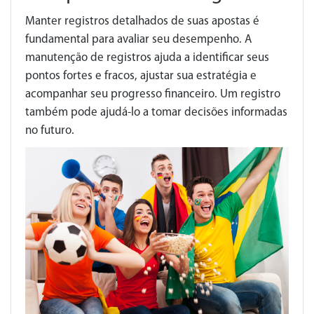
Manter registros detalhados de suas apostas é
fundamental para avaliar seu desempenho. A
manutenção de registros ajuda a identificar seus
pontos fortes e fracos, ajustar sua estratégia e
acompanhar seu progresso financeiro. Um registro
também pode ajudá-lo a tomar decisões informadas
no futuro.