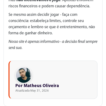
mas
não incentivamos o jogo
. Apostas envolvem
riscos financeiros e podem causar dependência.
Se mesmo assim decidir jogar - faça com
consciência: estabeleça limites, controle seu
orçamento e lembre-se que é entretenimento, não
forma de ganhar dinheiro.
Nosso site é apenas informativo - a decisão final sempre
será sua.
Por Matheus Oliveira
Atualizada May 31, 2026