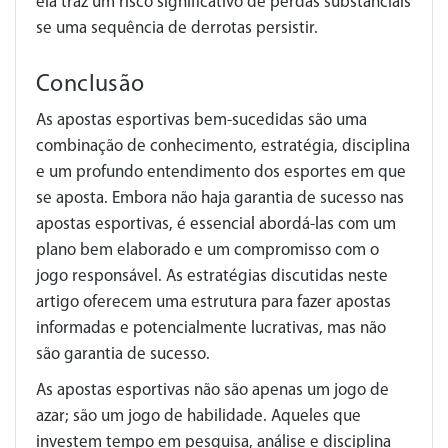
ela traz um risco significativo de perdas substanciais
se uma sequência de derrotas persistir.
Conclusão
As apostas esportivas bem-sucedidas são uma
combinação de conhecimento, estratégia, disciplina
e um profundo entendimento dos esportes em que
se aposta. Embora não haja garantia de sucesso nas
apostas esportivas, é essencial abordá-las com um
plano bem elaborado e um compromisso com o
jogo responsável. As estratégias discutidas neste
artigo oferecem uma estrutura para fazer apostas
informadas e potencialmente lucrativas, mas não
são garantia de sucesso.
As apostas esportivas não são apenas um jogo de
azar; são um jogo de habilidade. Aqueles que
investem tempo em pesquisa, análise e disciplina