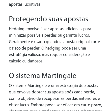
apostas lucrativas.
Protegendo suas apostas
Hedging envolve fazer apostas adicionais para
minimizar possíveis perdas ou garantir lucros.
Geralmente é usado quando a aposta original corre
o risco de perder. O hedging pode ser uma
estratégia valiosa, mas requer consideração e
cálculo cuidadosos.
O sistema Martingale
O sistema Martingale é uma estratégia de apostas
que envolve dobrar sua aposta após cada perda,
com o objetivo de recuperar as perdas anteriores e
obter lucro. Embora possa ser eficaz em curto prazo,