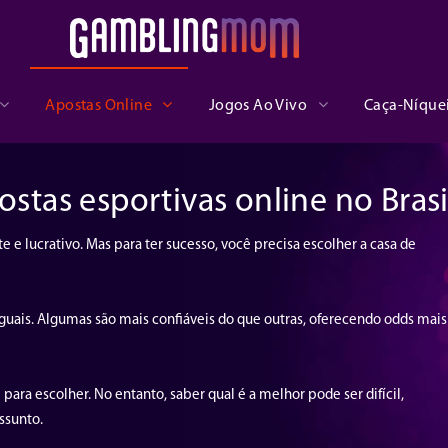
Apostas Online
Jogos Ao Vivo
Caça-Níque
stas esportivas online no Brasi
e lucrativo. Mas para ter sucesso, você precisa escolher a casa de
iguais. Algumas são mais confiáveis ​​do que outras, oferecendo odds mais
 para escolher. No entanto, saber qual é a melhor pode ser difícil,
ssunto.