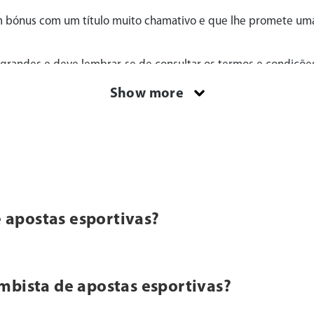
 bónus com um título muito chamativo e que lhe promete uma 
s grandes e deve lembrar-se de consultar os termos e condições
Show more
o mais conhecido. É claro que somos adeptos dos populares f
 menos populares como o críquete, dardos e até e-Sports.
bém para os mercados e damos um ponto extra às casas aposta
e apostas esportivas?
a, as apostas ao vivo são uma excelente forma de elevar os nív
s ao vivo, gostamos que esta ânsia seja acompanhada pela tra
bista de apostas esportivas?
sional, a verdade é que as ferramentas de apostas vão ajudá-l