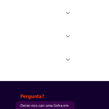
ipes. Algumas casas têm, ainda,
ortância.
vítima de furtos financeiros ou de
iência e grau de conhecimento, escolha
stas ao vivo, entre outros, que tornam uma
Pergunta?
ue disponibilizam as estatísticas dos
Deixe-nos cair uma linha em