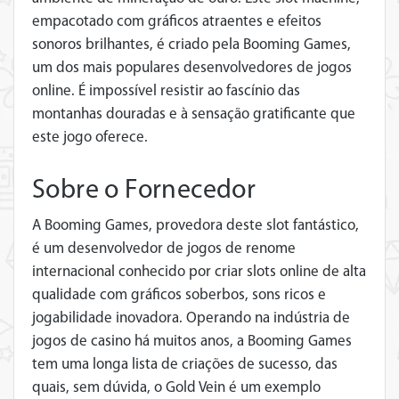
empacotado com gráficos atraentes e efeitos
sonoros brilhantes, é criado pela Booming Games,
um dos mais populares desenvolvedores de jogos
online. É impossível resistir ao fascínio das
montanhas douradas e à sensação gratificante que
este jogo oferece.
Sobre o Fornecedor
A Booming Games, provedora deste slot fantástico,
é um desenvolvedor de jogos de renome
internacional conhecido por criar slots online de alta
qualidade com gráficos soberbos, sons ricos e
jogabilidade inovadora. Operando na indústria de
jogos de casino há muitos anos, a Booming Games
tem uma longa lista de criações de sucesso, das
quais, sem dúvida, o Gold Vein é um exemplo