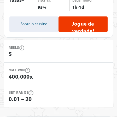
15355+
Vitórias:
pagamento:
95%
1h-1d
Jogue de
Sobre o cassino
verdade!
REELS
?
5
MAX WIN
?
400,000x
BET RANGE
?
0.01 – 20