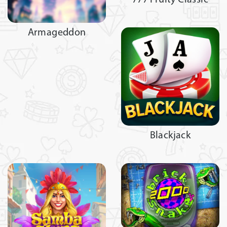
777 Fruity Classic
Armageddon
Blackjack