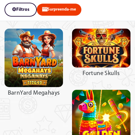
⚙
🎰
Surpreenda-me
Filtros
Fortune Skulls
BarnYard Megahays