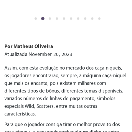
Por Matheus Oliveira
Atualizada November 20, 2023
Assim, com esta evolução no mercado dos caça-níqueis,
os jogadores encontrarão, sempre, a máquina caça-níquel
que mais os encanta, pois existem milhares com
diferentes tipos de bônus, diferentes temas disponíveis,
variados números de linhas de pagamento, símbolos
especiais Wild, Scatters, entre muitas outras
características.
Para que o jogador consiga tirar o melhor proveito dos