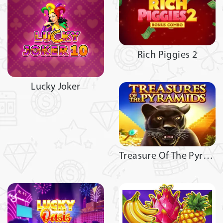
Rich Piggies 2
Lucky Joker
Treasure Of The Pyramids