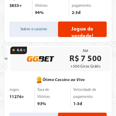
3853+
Vitórias:
pagamento:
94%
2-3d
Jogue de
Sobre o cassino
verdade!
4.4
/5
Até
R$ 7 500
12
+500 Giros Grátis
Ótimo Cassino ao Vivo
Jogos:
Taxa de
Velocidade de
11276+
Vitórias:
pagamento:
93%
1-3d