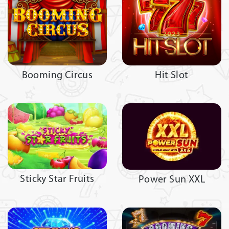
Booming Circus
Hit Slot
Sticky Star Fruits
Power Sun XXL