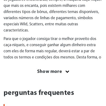
que mais os encanta, pois existem milhares com
diferentes tipos de bônus, diferentes temas disponíveis,
variados números de linhas de pagamento, símbolos
especiais Wild, Scatters, entre muitas outras
características.
Para que o jogador consiga tirar o melhor proveito dos
caça-níqueis, e conseguir ganhar algum dinheiro extra
com eles de forma mais regular, deverá estar a par de
todos os termos e condições dos mesmos. Desta forma, o
usuário deverá verificar a presença de um Gerador de
Números Aleatórios, RNG, bem como de algumas
Show more
características mais específicas da própria máquina caça-
níquel, como o seu retorno ao jogador, a presença ou não
de jackpot, se tem símbolos especiais, etc.
perguntas frequentes
Como Jogar Caça-níquel Online?