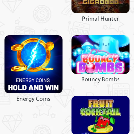
Primal Hunter
Bouncy Bombs
Energy Coins