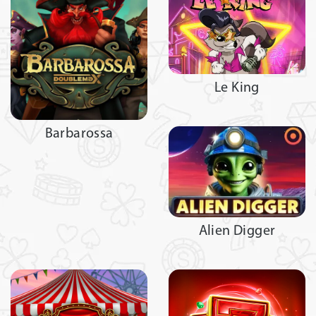
Le King
Barbarossa
Alien Digger