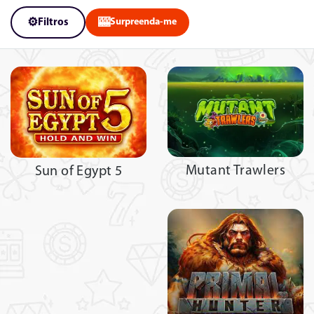
⚙
🎰
Surpreenda-me
Filtros
Mutant Trawlers
Sun of Egypt 5