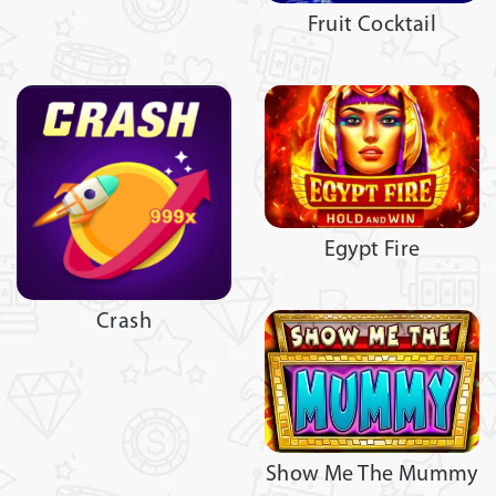
Fruit Cocktail
Egypt Fire
Crash
Show Me The Mummy