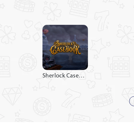
Sherlock Casebook