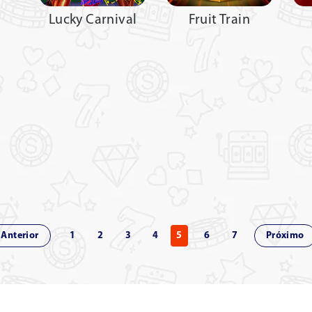
Lucky Carnival
Fruit Train
Anterior
1
2
3
4
5
6
7
Próximo