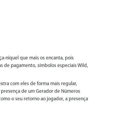
a-níquel que mais os encanta, pois
as de pagamento, símbolos especiais Wild,
extra com eles de forma mais regular,
r a presença de um Gerador de Números
como o seu retorno ao jogador, a presença