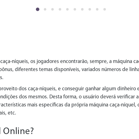
aça-níqueis, os jogadores encontrarão, sempre, a máquina caç
bônus, diferentes temas disponíveis, variados números de linh
s.
proveito dos caça-níqueis, e conseguir ganhar algum dinheiro 
condições dos mesmos. Desta forma, o usuário deverá verifica
cterísticas mais específicas da própria máquina caça-níquel, 
is, etc.
 Online?