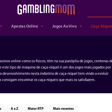
Apostas Online
Jogos Ao Vivo
Caça-Níque
assinos online como os físicos, têm na sua panóplia de jogos, centenas d
e este tipo de máquina de caça-níquel é um dos jogos mais jogados por
, o desenvolvimento nesta indústria de caça-níquel tem vindo a evoluir
s consigam encontrar os caça-níqueis que mais os satisfazem.
s
A a Z
Maior RTP
Mais recentes