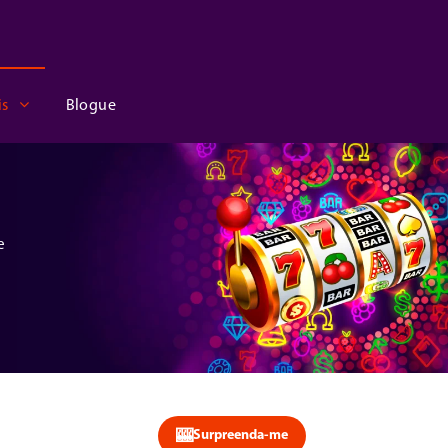
is
Blogue
e
🎰
Surpreenda-me