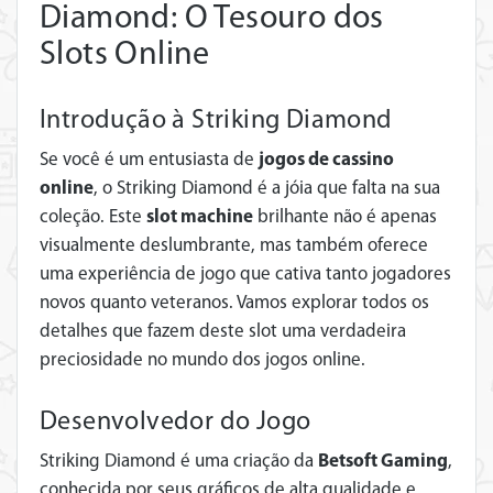
Diamond: O Tesouro dos
Slots Online
Introdução à Striking Diamond
Se você é um entusiasta de
jogos de cassino
online
, o Striking Diamond é a jóia que falta na sua
coleção. Este
slot machine
brilhante não é apenas
visualmente deslumbrante, mas também oferece
uma experiência de jogo que cativa tanto jogadores
novos quanto veteranos. Vamos explorar todos os
detalhes que fazem deste slot uma verdadeira
preciosidade no mundo dos jogos online.
Desenvolvedor do Jogo
Striking Diamond é uma criação da
Betsoft Gaming
,
conhecida por seus gráficos de alta qualidade e