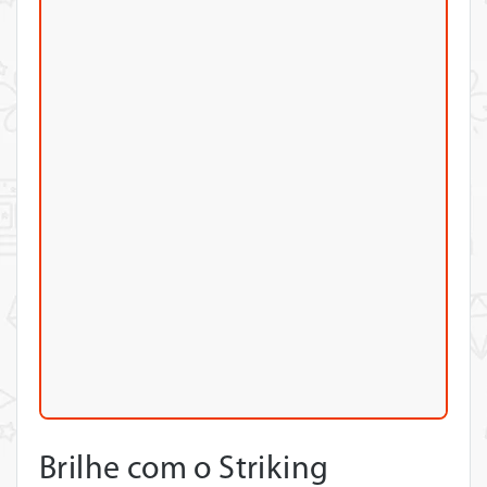
Brilhe com o Striking