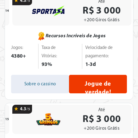
4.3
/5
Até
R$ 3 000
14
+200 Giros Grátis
Recursos Incríveis de Jogos
Jogos:
Taxa de
Velocidade de
4380+
Vitórias:
pagamento:
93%
1-3d
Jogue de
Sobre o cassino
verdade!
4.3
/5
Até
R$ 3 000
15
+200 Giros Grátis