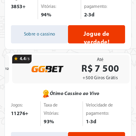
3853+
Vitórias:
pagamento:
94%
2-3d
Jogue de
Sobre o cassino
verdade!
4.4
/5
Até
R$ 7 500
12
+500 Giros Grátis
Ótimo Cassino ao Vivo
Jogos:
Taxa de
Velocidade de
11276+
Vitórias:
pagamento:
93%
1-3d