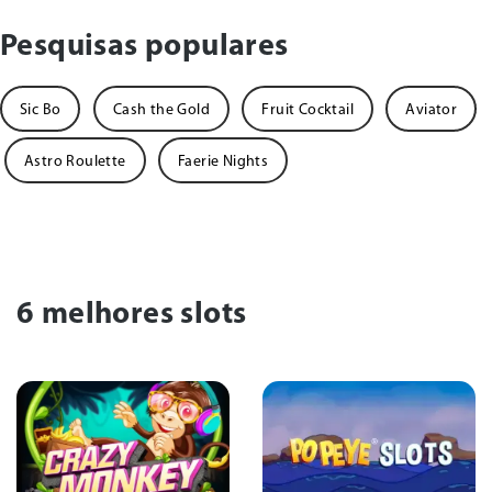
Pesquisas populares
Sic Bo
Cash the Gold
Fruit Cocktail
Aviator
Astro Roulette
Faerie Nights
6 melhores slots