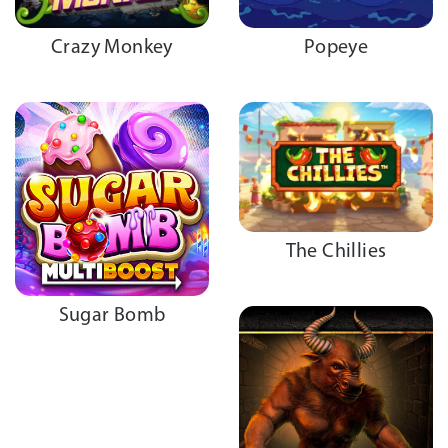
Crazy Monkey
Popeye
The Chillies
Sugar Bomb