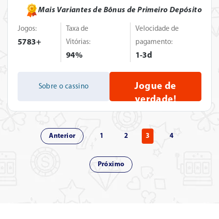
Mais Variantes de Bônus de Primeiro Depósito
Jogos:
Taxa de
Velocidade de
5783+
Vitórias:
pagamento:
94%
1-3d
Jogue de
Sobre o cassino
verdade!
Anterior
1
2
3
4
Próximo