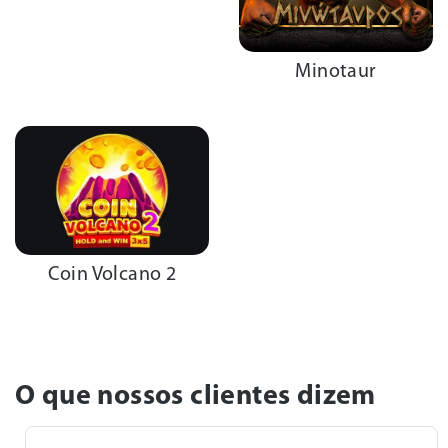
Minotaur
Coin Volcano 2
O que nossos clientes dizem